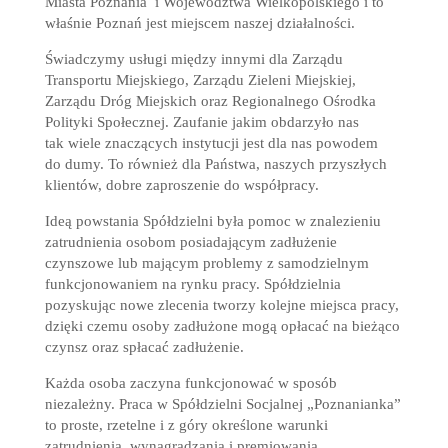
Miasta Poznania i Województwa Wielkopolskiego i to
właśnie Poznań jest miejscem naszej działalności.
Świadczymy usługi między innymi dla Zarządu
Transportu Miejskiego, Zarządu Zieleni Miejskiej,
Zarządu Dróg Miejskich oraz Regionalnego Ośrodka
Polityki Społecznej. Zaufanie jakim obdarzyło nas
tak wiele znaczących instytucji jest dla nas powodem
do dumy. To również dla Państwa, naszych przyszłych
klientów, dobre zaproszenie do współpracy.
Ideą powstania Spółdzielni była pomoc w znalezieniu
zatrudnienia osobom posiadającym zadłużenie
czynszowe lub mającym problemy z samodzielnym
funkcjonowaniem na rynku pracy. Spółdzielnia
pozyskując nowe zlecenia tworzy kolejne miejsca pracy,
dzięki czemu osoby zadłużone mogą opłacać na bieżąco
czynsz oraz spłacać zadłużenie.
Każda osoba zaczyna funkcjonować w sposób
niezależny. Praca w Spółdzielni Socjalnej „Poznanianka”
to proste, rzetelne i z góry określone warunki
zatrudnienia, wynagradzania i premiowania